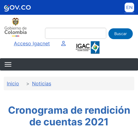
Pasar al contenido principal
Buscar
Imagen interna
Acceso Igacnet
Sobrescribir enlaces de ayuda a la 
Inicio
Noticias
Cronograma de rendición
de cuentas 2021