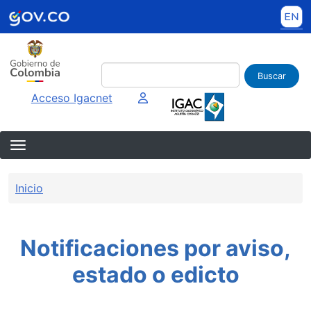
Pasar al contenido principal
Buscar
Imagen interna
Acceso Igacnet
Sobrescribir enlaces de ayuda a la 
Inicio
Notificaciones por aviso,
estado o edicto