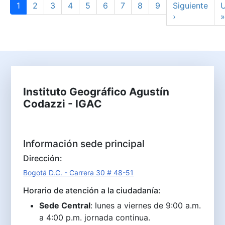
Página actual
Page
Page
Page
Page
Page
Page
Page
Page
Siguiente pág
Ú
1
2
3
4
5
6
7
8
9
Siguiente
U
›
»
Instituto Geográfico Agustín
Codazzi - IGAC
Información sede principal
Dirección:
Bogotá D.C. - Carrera 30 # 48-51
Horario de atención a la ciudadanía:
Sede Central
: lunes a viernes de 9:00 a.m.
a 4:00 p.m. jornada continua.