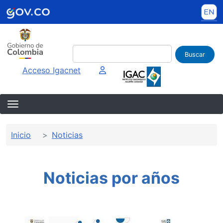
Pasar al contenido principal
Buscar
Imagen interna
Acceso Igacnet
Sobrescribir enlaces de ayuda a la 
Inicio
Noticias
Noticias por años