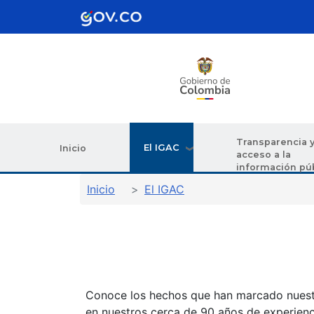
Pasar al contenido principal
Transparencia 
El IGAC
Inicio
acceso a la
información pú
Sobrescribir enlaces de ay
Inicio
El IGAC
Conoce los hechos que han marcado nuestra
en nuestros cerca de 90 años de experienc