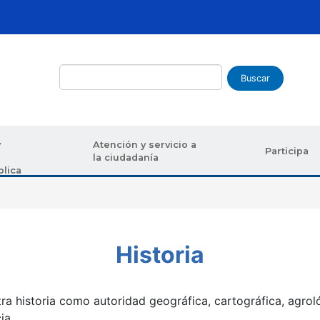
Buscar
y
Atención y servicio a
Participa
la ciudadanía
blica
uda a la navegación
Historia
 historia como autoridad geográfica, cartográfica, agrol
ia.