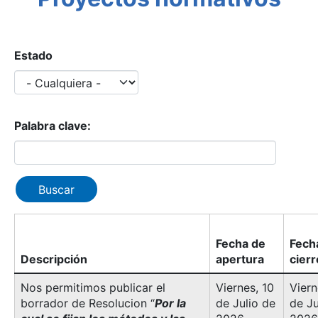
Estado
Palabra clave:
Fecha de
Fech
Descripción
apertura
cierr
Nos permitimos publicar el
Viernes, 10
Viern
borrador de Resolucion “
Por la
de Julio de
de Ju