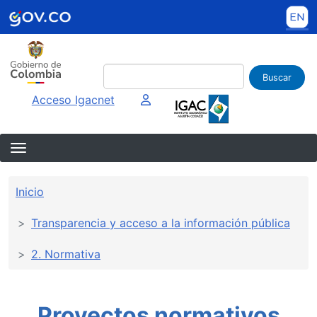
Pasar al contenido principal
Buscar
Imagen interna
Acceso Igacnet
Sobrescribir enlaces de ayuda a la 
Inicio
Transparencia y acceso a la información pública
2. Normativa
Proyectos normativos