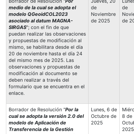
Borrador de Resolución "
Por
Jueves, 20
Lune
medio de la cual se adopta el
de
de
modelo QGeoidCOL2023
Noviembre
Novi
asociado al datum MAGNA-
de 2025
de 2
SIRGAS
"; con el fin de que
puedan realizar las observaciones
y propuestas de modificación al
mismo, se habilitara desde el día
20 de noviembre hasta el día 24
del mismo mes de 2025. Las
observaciones y propuestas de
modificación al documento se
deben realizar a través del
formulario que se encuentra en el
enlace.
Borrador de Resolución "
Por la
Lunes, 6 de
Miérc
cual se adopta la versión 2.0 del
Octubre de
8 de
modelo de Aplicación de
2025
Octu
Transferencia de la Gestión
2025