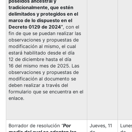
poseídos ancestral y
tradicionalmente, que estén
delimitados y protegidos en el
marco de lo dispuesto en el
Decreto 0129 de 2024”
,
con el
fin de que se puedan realizar las
observaciones y propuestas de
modificación al mismo, el cual
estará habilitado desde el día
12 de diciembre hasta el día
16 del mismo mes de 2025. Las
observaciones y propuestas de
modificación al documento se
deben realizar a través del
formulario que se encuentra en el
enlace.
Borrador de resolución
“
Por
Jueves, 11
Lunes
medio del cual se adoptan las
de
de