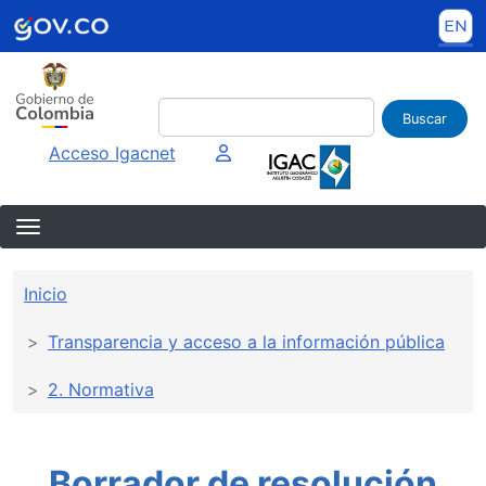
Pasar al contenido principal
Buscar
Imagen interna
Acceso Igacnet
Sobrescribir enlaces de ayuda a la 
Inicio
Transparencia y acceso a la información pública
2. Normativa
Borrador de resolución