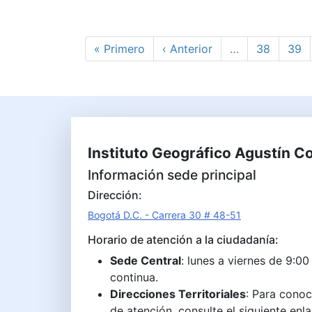
Paginación
Primera página
Página anterior
Page
Pag
« Primero
‹ Anterior
…
38
39
Instituto Geográfico Agustín C
Información sede principal
Dirección:
Bogotá D.C. - Carrera 30 # 48-51
Horario de atención a la ciudadanía:
Sede Central
: lunes a viernes de 9:00
continua.
Direcciones Territoriales
: Para conoc
de atención, consulte el siguiente enl