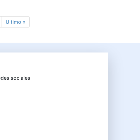
ágina
Última página
Ultimo »
des sociales