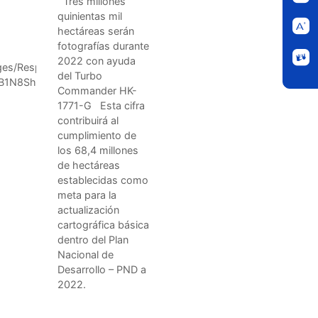
Tres millones
aéreas para
quinientas mil
actualizar la
hectáreas serán
geografía
fotografías durante
colombiana
2022 con ayuda
ages/ResponsePage.aspx?
del Turbo
2oB1N8Sh7sV2xPmMKuflTWPYlUNVYwQzVNRU9LODVXN1g1TkI4
Commander HK-
1771-G Esta cifra
contribuirá al
cumplimiento de
los 68,4 millones
de hectáreas
establecidas como
meta para la
actualización
cartográfica básica
dentro del Plan
Nacional de
Desarrollo – PND a
2022.