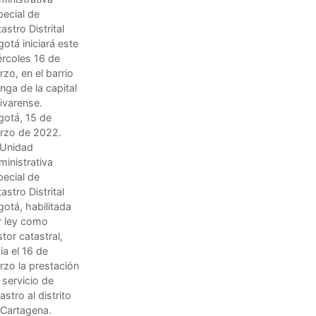
ecial de
astro Distrital
otá iniciará este
ércoles 16 de
zo, en el barrio
ga de la capital
livarense.
gotá, 15 de
rzo de 2022.
 Unidad
inistrativa
ecial de
astro Distrital
otá, habilitada
r ley como
tor catastral,
cia el 16 de
zo la prestación
 servicio de
astro al distrito
 Cartagena.