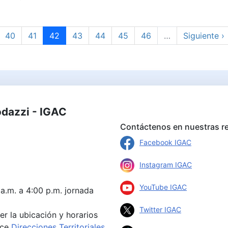
e
Page
Page
Página actual
Page
Page
Page
Page
Siguiente p
40
41
42
43
44
45
46
…
Siguiente ›
odazzi - IGAC
Contáctenos en nuestras re
Facebook IGAC
Instagram IGAC
YouTube IGAC
 a.m. a 4:00 p.m. jornada
Twitter IGAC
er la ubicación y horarios
ace
Direcciones Territoriales