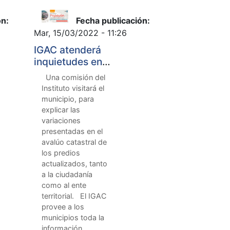
ón:
Fecha publicación:
Mar, 15/03/2022 - 11:26
IGAC atenderá
inquietudes en
Popayán sobre
Una comisión del
actualización
Instituto visitará el
catastral
municipio, para
explicar las
variaciones
presentadas en el
avalúo catastral de
los predios
actualizados, tanto
a la ciudadanía
como al ente
territorial. El IGAC
provee a los
municipios toda la
información