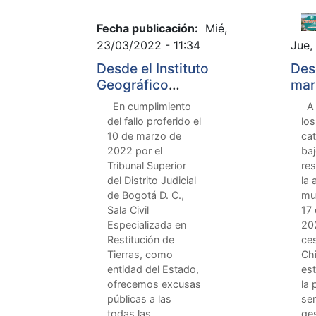
Fecha publicación:
Mié,
23/03/2022 - 11:34
Jue,
Desde el Instituto
Des
Geográfico
mar
Agustín Codazzi,
Chi
En cumplimiento
A p
IGAC,
pre
del fallo proferido el
los
rechazamos todo
ser
10 de marzo de
cat
tipo de acto de
gest
2022 por el
baj
discriminación
Tribunal Superior
re
que atente contra
del Distrito Judicial
la 
de Bogotá D. C.,
mu
la dignidad
Sala Civil
17
humana, la honra
Especializada en
202
y la diversidad
Restitución de
ce
cultural.
Tierras, como
Chi
entidad del Estado,
es
ofrecemos excusas
la 
públicas a las
se
todas las
ges