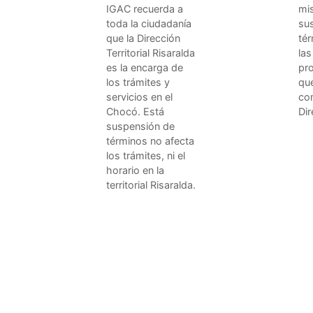
IGAC recuerda a
mi
toda la ciudadanía
su
que la Dirección
té
Territorial Risaralda
las
es la encarga de
pr
los trámites y
qu
servicios en el
co
Chocó. Está
Dir
suspensión de
términos no afecta
los trámites, ni el
horario en la
territorial Risaralda.