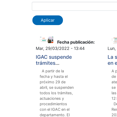
Fecha publicación:
Mar, 29/03/2022 - 13:44
Lun,
IGAC suspende
La 
trámites
en e
catastrales en el
anu
A partir de la
A p
Chocó de forma
pro
fecha y hasta el
de 
provisional
hor
próximo 29 de
ate
ate
abril, se suspenden
se 
púb
todos los trámites,
las
actuaciones y
12:
procedimientos
De
con el IGAC en el
Re
departamento. El
20