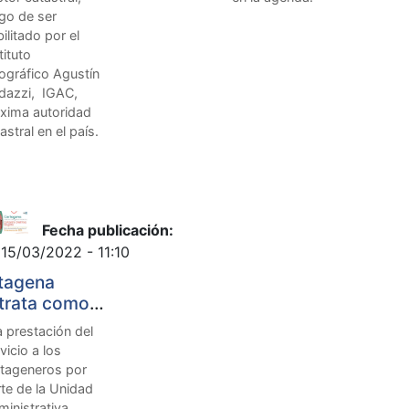
go de ser
ilitado por el
tituto
ográfico Agustín
dazzi, IGAC,
xima autoridad
astral en el país.
Fecha publicación:
 15/03/2022 - 11:10
tagena
trata como
or catastral a
 prestación del
otá
vicio a los
rtageneros por
te de la Unidad
inistrativa