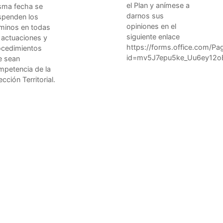
el Plan y anímese a
sma fecha se
darnos sus
spenden los
opiniones en el
rminos en todas
siguiente enlace
 actuaciones y
https://forms.office.com/P
ocedimientos
id=mv5J7epu5ke_Uu6ey1
e sean
mpetencia de la
ección Territorial.