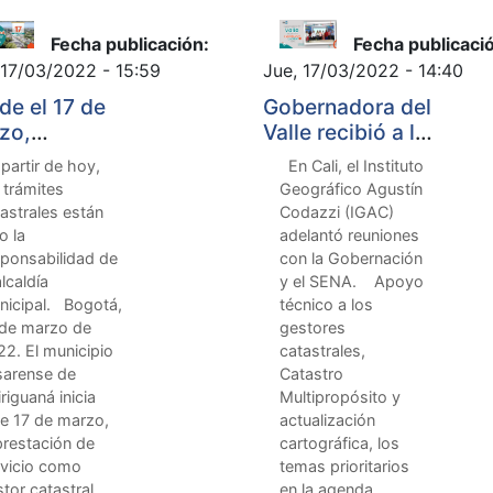
Fecha publicación:
Fecha publicaci
 17/03/2022 - 15:59
Jue, 17/03/2022 - 14:40
de el 17 de
Gobernadora del
zo,
Valle recibió a la
riguaná
Expedición
artir de hoy,
En Cali, el Instituto
stará el
Codazzi del IGAC
 trámites
Geográfico Agustín
vicio como
astrales están
Codazzi (IGAC)
or catastral
o la
adelantó reuniones
sponsabilidad de
con la Gobernación
alcaldía
y el SENA. Apoyo
nicipal. Bogotá,
técnico a los
 de marzo de
gestores
2. El municipio
catastrales,
sarense de
Catastro
riguaná inicia
Multipropósito y
te 17 de marzo,
actualización
prestación de
cartográfica, los
rvicio como
temas prioritarios
tor catastral,
en la agenda.