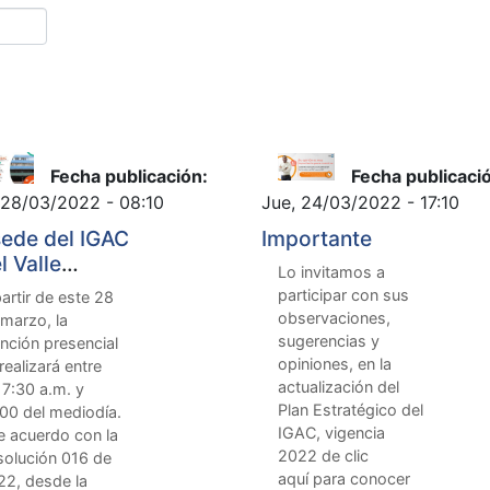
Fecha publicación:
Fecha publicaci
 28/03/2022 - 08:10
Jue, 24/03/2022 - 17:10
sede del IGAC
Importante
l Valle
Lo invitamos a
ncia cambio
participar con sus
artir de este 28
visional en su
observaciones,
marzo, la
ario de
sugerencias y
nción presencial
nción al
opiniones, en la
realizará entre
lico
actualización del
 7:30 a.m. y
Plan Estratégico del
00 del mediodía.
IGAC, vigencia
 acuerdo con la
2022 de clic
solución 016 de
aquí para conocer
22, desde la