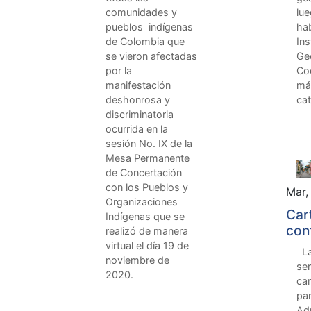
comunidades y
lue
pueblos indígenas
hab
de Colombia que
Ins
se vieron afectadas
Ge
por la
Co
manifestación
má
deshonrosa y
cat
discriminatoria
ocurrida en la
sesión No. IX de la
Mesa Permanente
de Concertación
con los Pueblos y
Mar,
Organizaciones
Car
Indígenas que se
con
realizó de manera
gest
virtual el día 19 de
La
noviembre de
Bog
ser
2020.
ca
par
Adm