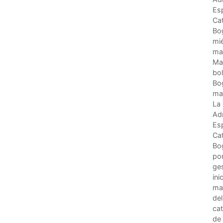
Esp
Cat
Bog
mi
mar
Man
bo
Bo
ma
La
Adm
Esp
Cat
Bog
po
ges
ini
mar
del
cat
de