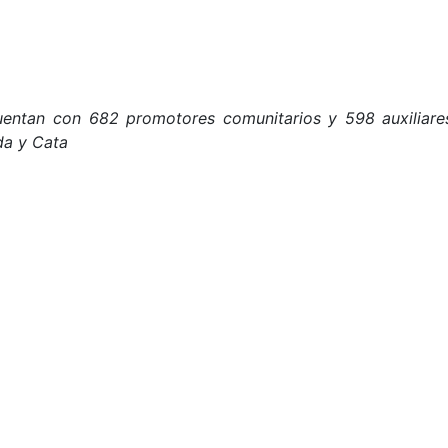
entan con 682 promotores comunitarios y 598 auxiliares
ida y Cata
ican su compromiso con la sostenibilidad de la Amazonía