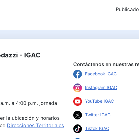
Publicado
odazzi - IGAC
Contáctenos en nuestras re
Facebook IGAC
Instagram IGAC
YouTube IGAC
 a.m. a 4:00 p.m. jornada
Twitter IGAC
er la ubicación y horarios
ace
Direcciones Territoriales
Tiktok IGAC