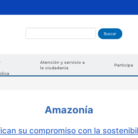
Buscar
y
Atención y servicio a
Participa
la ciudadanía
blica
uda a la navegación
Amazonía
fican su compromiso con la sostenibi