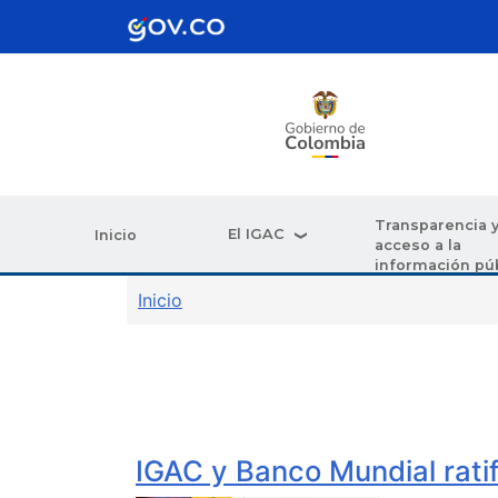
Pasar al contenido principal
Transparencia 
El IGAC
Inicio
acceso a la
información pú
Sobrescribir enlaces de ay
Inicio
IGAC y Banco Mundial rati