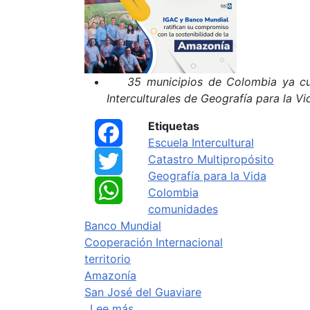
35 municipios de Colombia ya cu
Interculturales de Geografía para la V
Etiquetas
Facebook
Escuela Intercultural
Catastro Multipropósito
Twitter
Geografía para la Vida
WhatsApp
Colombia
comunidades
Banco Mundial
Cooperación Internacional
territorio
Amazonía
San José del Guaviare
sobre IGAC y Banco Mundial ratif
Lee más