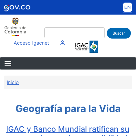
Pasar al contenido principal
Buscar
Imagen interna
Acceso Igacnet
Sobrescribir enlaces de ayuda a la 
Inicio
Geografía para la Vida
IGAC y Banco Mundial ratifican su