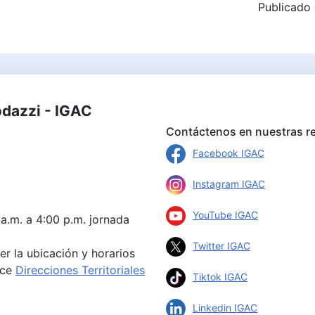
Publicado 
odazzi - IGAC
Contáctenos en nuestras re
Facebook IGAC
Instagram IGAC
YouTube IGAC
 a.m. a 4:00 p.m. jornada
Twitter IGAC
er la ubicación y horarios
ace
Direcciones Territoriales
Tiktok IGAC
Linkedin IGAC