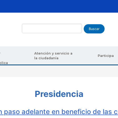
Buscar
y
Atención y servicio a
Participa
la ciudadanía
blica
uda a la navegación
Presidencia
un paso adelante en beneficio de las