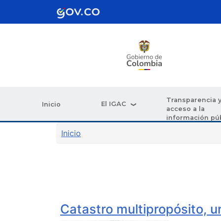
Pasar al contenido principal
Transparencia 
El IGAC
Inicio
acceso a la
información pú
Sobrescribir enlaces de ay
Inicio
Catastro multipropósito, 