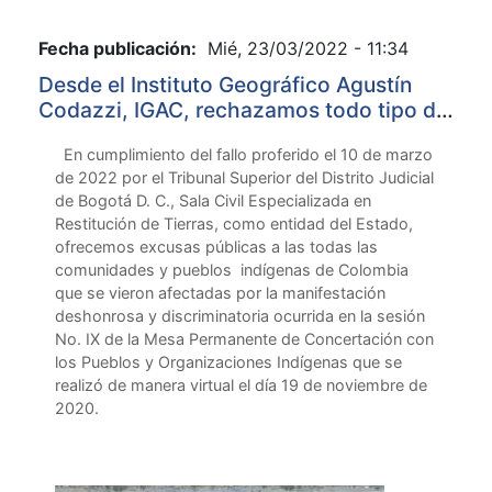
Fecha publicación:
Mié, 23/03/2022 - 11:34
Desde el Instituto Geográfico Agustín
Codazzi, IGAC, rechazamos todo tipo de
acto de discriminación que atente contra
En cumplimiento del fallo proferido el 10 de marzo
la dignidad humana, la honra y la
de 2022 por el Tribunal Superior del Distrito Judicial
diversidad cultural.
de Bogotá D. C., Sala Civil Especializada en
Restitución de Tierras, como entidad del Estado,
ofrecemos excusas públicas a las todas las
comunidades y pueblos indígenas de Colombia
que se vieron afectadas por la manifestación
deshonrosa y discriminatoria ocurrida en la sesión
No. IX de la Mesa Permanente de Concertación con
los Pueblos y Organizaciones Indígenas que se
realizó de manera virtual el día 19 de noviembre de
2020.