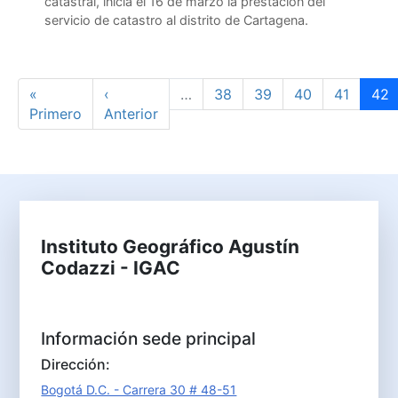
catastral, inicia el 16 de marzo la prestación del
servicio de catastro al distrito de Cartagena.
Paginación
Primera página
Página anterior
Page
Page
Page
Page
Pág
«
‹
…
38
39
40
41
42
Primero
Anterior
Instituto Geográfico Agustín
Codazzi - IGAC
Información sede principal
Dirección:
Bogotá D.C. - Carrera 30 # 48-51