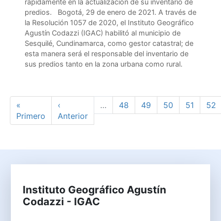
rápidamente en la actualización de su inventario de
predios. Bogotá, 29 de enero de 2021. A través de
la Resolución 1057 de 2020, el Instituto Geográfico
Agustín Codazzi (IGAC) habilitó al municipio de
Sesquilé, Cundinamarca, como gestor catastral; de
esta manera será el responsable del inventario de
sus predios tanto en la zona urbana como rural.
Paginación
Primera página
Página anterior
Page
Page
Page
Page
Pag
«
‹
…
48
49
50
51
52
Primero
Anterior
Instituto Geográfico Agustín
Codazzi - IGAC