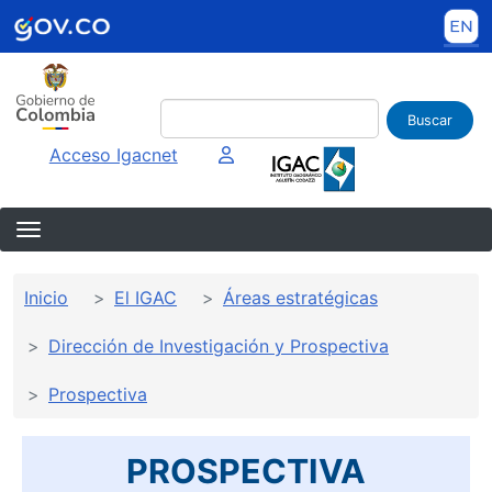
Pasar al contenido principal
Buscar
Imagen interna
Acceso Igacnet
Sobrescribir enlaces de ayuda a la 
Inicio
El IGAC
Áreas estratégicas
Dirección de Investigación y Prospectiva
Prospectiva
PROSPECTIVA