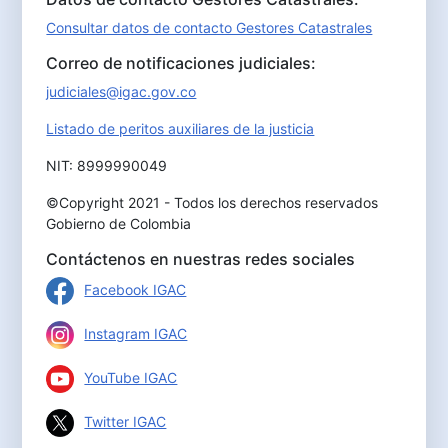
Consultar datos de contacto Gestores Catastrales
Correo de notificaciones judiciales:
judiciales@igac.gov.co
Listado de peritos auxiliares de la justicia
NIT: 8999990049
©Copyright 2021 - Todos los derechos reservados
Gobierno de Colombia
Contáctenos en nuestras redes sociales
Facebook IGAC
Instagram IGAC
YouTube IGAC
Twitter IGAC