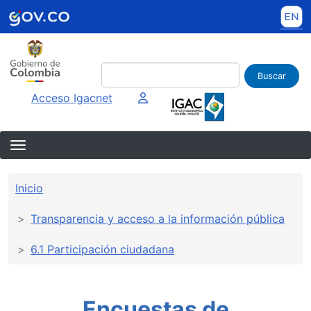
Pasar al contenido principal
Buscar
Imagen interna
Acceso Igacnet
Sobrescribir enlaces de ayuda a la 
Inicio
Transparencia y acceso a la información pública
6.1 Participación ciudadana
Encuestas de