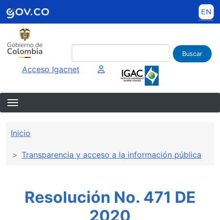
Pasar al contenido principal
Buscar
Imagen interna
Acceso Igacnet
Sobrescribir enlaces de ayuda a la 
Inicio
Transparencia y acceso a la información pública
Resolución No. 471 DE
2020