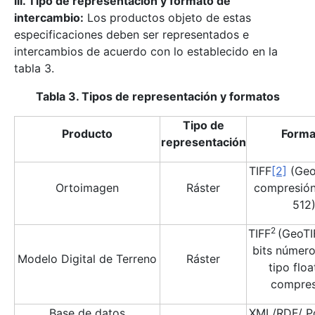
iii. Tipo de representación y formato de
intercambio:
Los productos objeto de estas
especificaciones deben ser representados e
intercambios de acuerdo con lo establecido en la
tabla 3.
Tabla 3. Tipos de representación y formatos
Tipo de
Producto
Forma
representación
TIFF
[2]
(GeoT
Ortoimagen
Ráster
compresión
512
2
TIFF
(GeoTI
bits número
Modelo Digital de Terreno
Ráster
tipo floa
compres
Base de datos
XML/RDF/ P