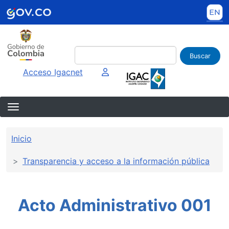
Pasar al contenido principal
Buscar
Imagen interna
Acceso Igacnet
Sobrescribir enlaces de ayuda a la 
Inicio
Transparencia y acceso a la información pública
Acto Administrativo 001