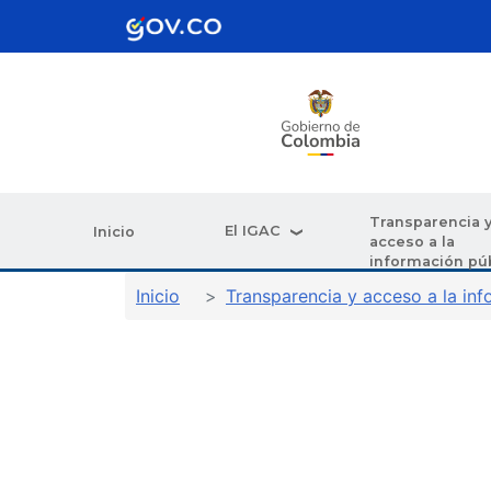
Pasar al contenido principal
Transparencia 
El IGAC
Inicio
acceso a la
información pú
Sobrescribir enlaces de ay
Inicio
Transparencia y acceso a la inf