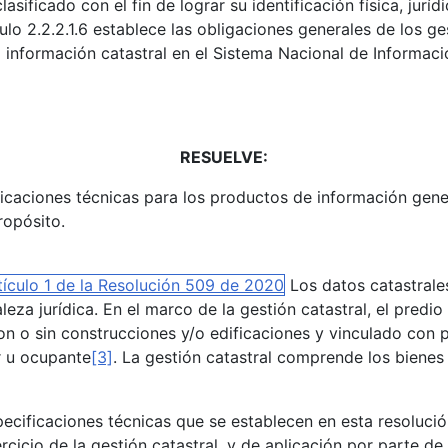
lasificado con el fin de lograr su identificación física, jur
ulo 2.2.2.1.6 establece las obligaciones generales de los ge
 información catastral en el Sistema Nacional de Informaci
RESUELVE:
ificaciones técnicas para los productos de información ge
ropósito.
tículo 1 de la Resolución 509 de 2020
Los datos catastrales 
leza jurídica. En el marco de la gestión catastral, el predi
on o sin construcciones y/o edificaciones y vinculado con p
r u ocupante
[3]
. La gestión catastral comprende los bienes 
ecificaciones técnicas que se establecen en esta resolució
rcicio de la gestión catastral, y de aplicación por parte d