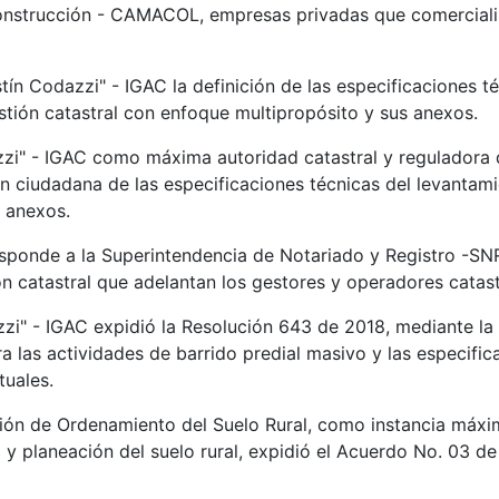
nstrucción - CAMACOL, empresas privadas que comercializ
ín Codazzi" - IGAC la definición de las especificaciones téc
estión catastral con enfoque multipropósito y sus anexos.
zzi" - IGAC como máxima autoridad catastral y reguladora 
n ciudadana de las especificaciones técnicas del levantamie
s anexos.
responde a la Superintendencia de Notariado y Registro -SN
ión catastral que adelantan los gestores y operadores catas
zzi" - IGAC expidió la Resolución 643 de 2018, mediante la
a las actividades de barrido predial masivo y las especifi
tuales.
ción de Ordenamiento del Suelo Rural, como instancia máxi
 y planeación del suelo rural, expidió el Acuerdo No. 03 