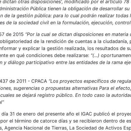
se dictan otras disposiciones', modificado por el artículo 78
ministración Pública tienen la obligación de desarrollar su
 de la gestión pública: para lo cual podrán realizar todas 
s de la sociedad civil en la formulación, ejecución, control
1757 de 2015
“Por la cual se dictan disposiciones en materi
obligatoriedad de la rendición de cuentas a la ciudadanía, 
e informar y explicar la gestión realizada, los resultados de 
ente en qué condiciones debe realizarse:
"(...) oportunamen
y diálogo participativo entre las entidades de la rama ejec
y 1437 de 2011 - CPACA
“Los proyectos específicos de regula
iones, sugerencias o propuestas alternativas Para el efecto,
 cuales se dejará registro público. En todo caso la autori
l”
el día 31 de enero del presente año el IGAC publicó el proy
por el término de catorce días y se recibieron dentro de 
s, Agencia Nacional de Tierras, La Sociedad de Activos Es