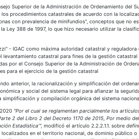
sejo Superior de la Administración de Ordenamiento del Sue
a los procedimientos catastrales de acuerdo con la localiza
onas con prevalencia de minifundios", conceptos que no está
e la Ley 388 de 1997, lo que hizo necesario utilizar la clas
zzi" - IGAC como máxima autoridad catastral y reguladora 
el levantamiento catastral para fines de la gestión catastra
as por el Consejo Superior de la Administración de Orden
es para el ejercicio de la gestión catastral
ndo anterior, la racionalización y simplificación del ordena
onómica y social del sistema legal para afianzar la segurida
 simplificación y compilación orgánica del sistema nacional
e 2020
"Por el cual se reglamentan parcialmente los artículo
 Parte 2 del Libro 2 del Decreto 1170 de 2015, Por medio de
ión Estadística'",
modificó el artículo 2.2.2.1.1. sobre
defin
localizados en el territorio nacional, de dominio público o