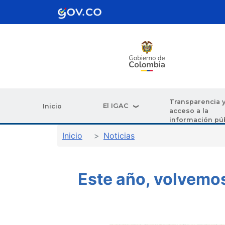
Pasar al contenido principal
Transparencia 
El IGAC
Inicio
acceso a la
información pú
Sobrescribir enlaces de ay
Inicio
Noticias
Este año, volvemos