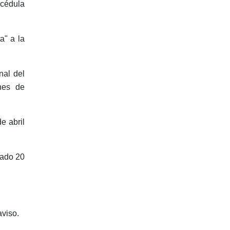
 cédula
a" a la
nal del
nes de
e abril
bado 20
aviso.