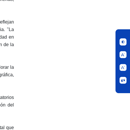
eflejan
ia. "La
idad en
n de la
orar la
ráfica,
atorios
ión del
tal que