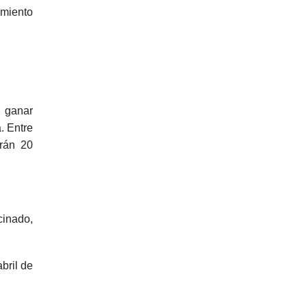
imiento
a ganar
. Entre
arán 20
cinado,
bril de