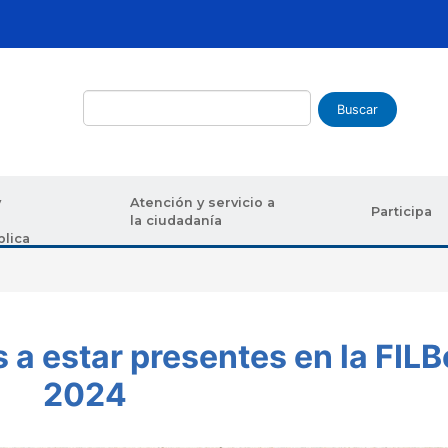
Buscar
y
Atención y servicio a
Participa
la ciudadanía
blica
uda a la navegación
 a estar presentes en la FILB
2024