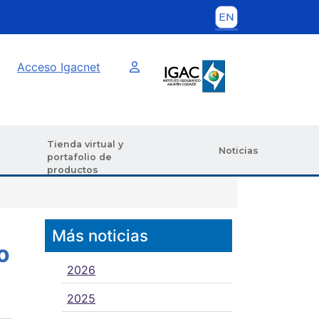
Imagen interna
Acceso Igacnet
Tienda virtual y
Noticias
portafolio de
productos
Más noticias
o
2026
2025