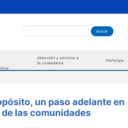
Buscar
y
Atención y servicio a
Participa
la ciudadanía
blica
uda a la navegación
opósito, un paso adelante en
o de las comunidades