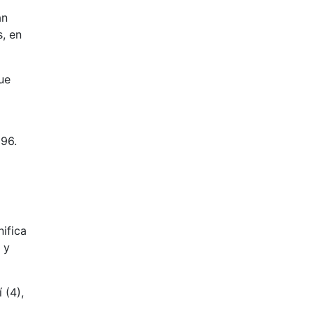
án
s, en
ue
996.
nifica
 y
 (4),