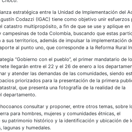
l Chocó.
ianza estratégica entre la Unidad de Implementación del 
 Agustín Codazzi (IGAC) tiene como objetivo unir esfuerzos
l catastro multipropósito, a fin de que se use y aplique en
 y campesinas de toda Colombia, buscando que estas parti
n a sus territorios, además de impulsar la implementación d
orte al punto uno, que corresponde a la Reforma Rural In
rategia “Gobierno con el pueblo”, el primer mandatario de l
nete llegarán entre el 22 y el 26 de enero a los departame
har y atender las demandas de las comunidades, siendo es
spacios priorizados para la presentación de la primera publ
atastral, que presenta una fotografía de la realidad de la
 el departamento.
 chocoanos consultar y proponer, entre otros temas, sobre l
ierra para hombres, mujeres y comunidades étnicas, el
su patrimonio histórico y la identificación y ubicación de l
s, lagunas y humedales.