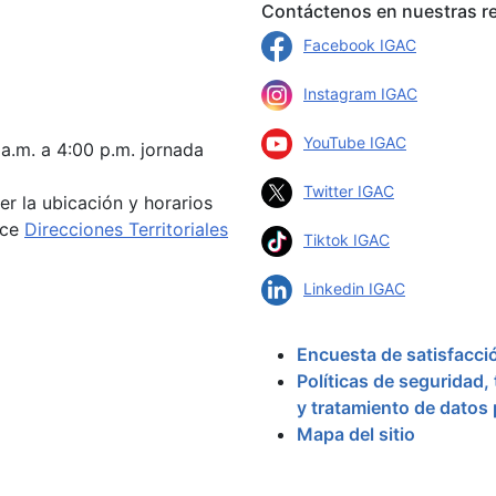
Contáctenos en nuestras re
Facebook IGAC
Instagram IGAC
YouTube IGAC
 a.m. a 4:00 p.m. jornada
Twitter IGAC
er la ubicación y horarios
ace
Direcciones Territoriales
Tiktok IGAC
Linkedin IGAC
Encuesta de satisfacci
Políticas de seguridad,
y tratamiento de datos
Mapa del sitio