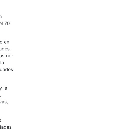
n
el 70
to en
dades
astral-
la
idades
y la
,
vas,
o
idades