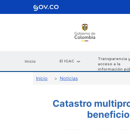
Pasar al contenido principal
Transparencia 
El IGAC
Inicio
acceso a la
información pú
Sobrescribir enlaces de ay
Inicio
Noticias
Catastro multipr
benefici