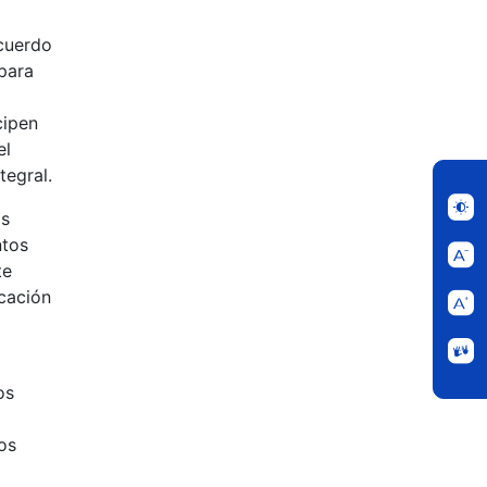
Acuerdo
 para
cipen
el
tegral.
os
ntos
te
icación
os
os