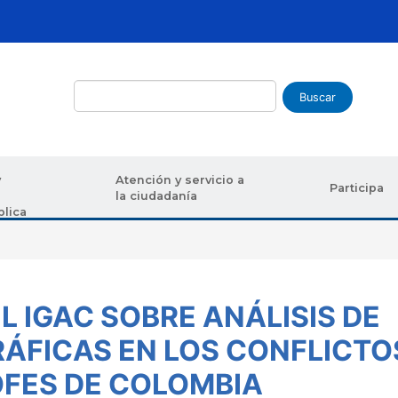
Buscar
y
Atención y servicio a
Participa
la ciudadanía
blica
uda a la navegación
L IGAC SOBRE ANÁLISIS DE
ÁFICAS EN LOS CONFLICTO
OFES DE COLOMBIA