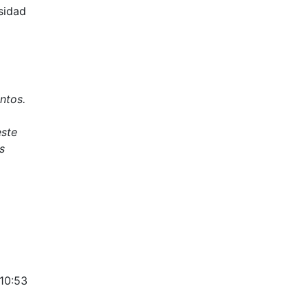
sidad
ntos.
este
s
 10:53