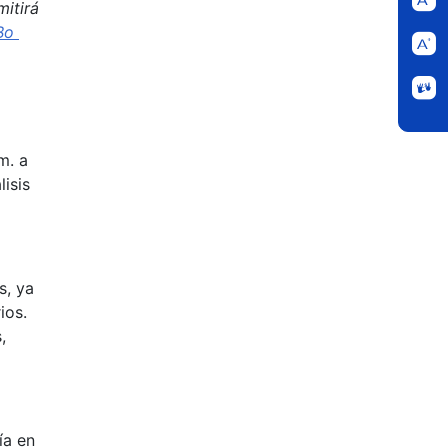
mitirá
lBo
m. a
isis
s, ya
ios.
,
ía en