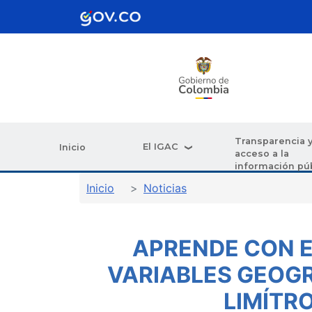
Pasar al contenido principal
Transparencia 
El IGAC
Inicio
acceso a la
información pú
Sobrescribir enlaces de ay
Inicio
Noticias
APRENDE CON E
VARIABLES GEOGR
LIMÍTR