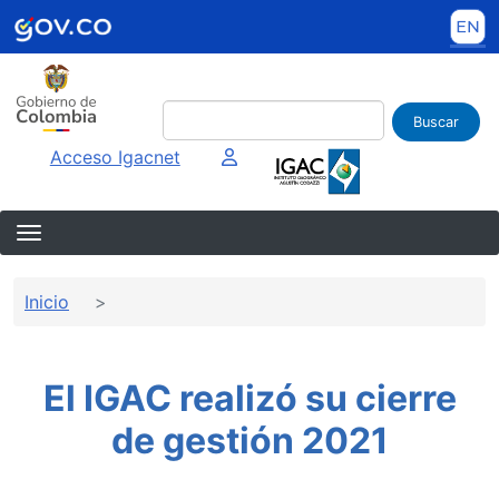
Pasar al contenido principal
Buscar
Imagen interna
Acceso Igacnet
Sobrescribir enlaces de ayuda a la 
Inicio
El IGAC realizó su cierre
de gestión 2021