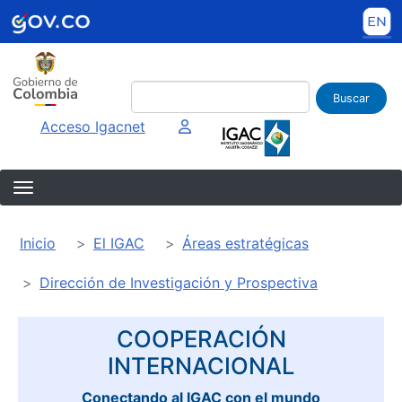
Pasar al contenido principal
Buscar
Imagen interna
Acceso Igacnet
Sobrescribir enlaces de ayuda a la 
Inicio
El IGAC
Áreas estratégicas
Dirección de Investigación y Prospectiva
COOPERACIÓN
INTERNACIONAL
Conectando al IGAC con el mundo