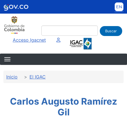
Pasar al contenido principal
Buscar
Imagen interna
Acceso Igacnet
Sobrescribir enlaces de ayuda a la 
Inicio
El IGAC
Carlos Augusto Ramírez
Gil