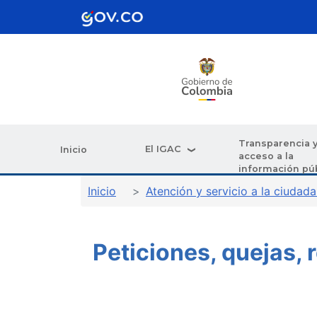
Pasar al contenido principal
Transparencia 
El IGAC
Inicio
acceso a la
información pú
Sobrescribir enlaces de ay
Inicio
Atención y servicio a la ciudada
Peticiones, quejas, 