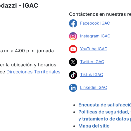
odazzi - IGAC
Contáctenos en nuestras re
Facebook IGAC
Instagram IGAC
YouTube IGAC
 a.m. a 4:00 p.m. jornada
Twitter IGAC
er la ubicación y horarios
ace
Direcciones Territoriales
Tiktok IGAC
Linkedin IGAC
Encuesta de satisfacci
Políticas de seguridad,
y tratamiento de datos
Mapa del sitio