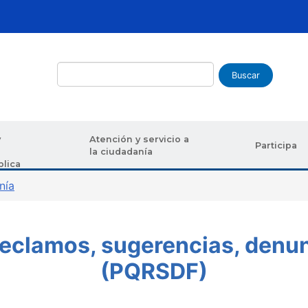
Buscar
y
Atención y servicio a
Participa
la ciudadanía
blica
uda a la navegación
nía
reclamos, sugerencias, denun
(PQRSDF)