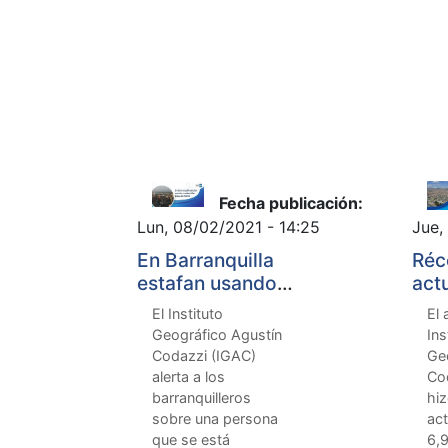
Fecha publicación:
Lun, 08/02/2021 - 14:25
Jue,
En Barranquilla
Réc
estafan usando
act
credenciales
cat
El Instituto
El 
falsas del IGAC
en 
Geográfico Agustín
Ins
Codazzi (IGAC)
Ge
alerta a los
Co
barranquilleros
hiz
sobre una persona
act
que se está
6,9