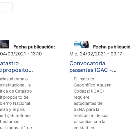
Fecha publicación:
Fecha publicaci
 04/03/2021 - 13:10
Mié, 24/02/2021 - 09:17
Catastro
Convocatoria
tipropósito
pasantes IGAC -
nza: 17,56
SENA 2021
cias al trabajo
El Instituto
lones de
erinstitucional, la
Geográfico Agustín
táreas ya
ítica de Catastro
Codazzi (IGAC)
án
tipropósito del
requiere
ualizadas
bierno Nacional
estudiantes del
nza y el país
SENA para la
ne 17,56 millones
realización de sus
 hectáreas
pasantías con la
ualizadas al 1 de
entidad en