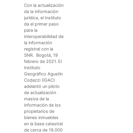
actualización
Con la actualización
masiva de la base
de la información
catastral con
jurídica, el Instituto
información de la
da el primer paso
SNR
para la
interoperabilidad de
la información
registral con la
SNR. Bogotá, 19
febrero de 2021. El
Instituto
Geográfico Agustín
Codazzi (IGAC)
adelantó un piloto
de actualización
masiva de la
información de los
propietarios de
bienes inmuebles
en la base catastral
de cerca de 19.000