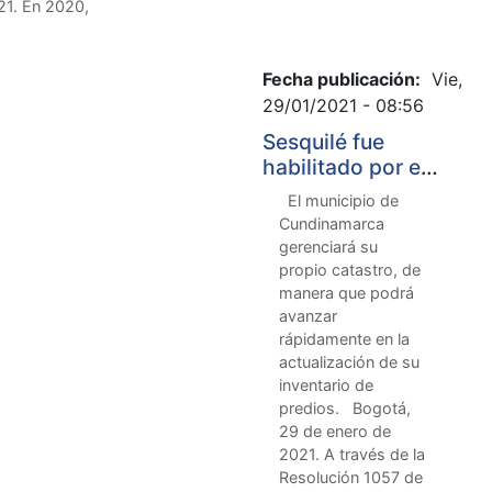
21. En 2020,
Fecha publicación:
Vie,
29/01/2021 - 08:56
Sesquilé fue
habilitado por el
IGAC como
El municipio de
gestor catastral
Cundinamarca
gerenciará su
propio catastro, de
manera que podrá
avanzar
rápidamente en la
actualización de su
inventario de
predios. Bogotá,
29 de enero de
2021. A través de la
Resolución 1057 de