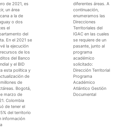
ero de 2021, es
diferentes áreas. A
ir, un área
continuación,
cana a la de
enumeramos las
uguay o dos
Direcciones
es el
Territoriales del
partamento del
IGAC en las cuales
a. En el 2021 se
se requiere de un
vé la ejecución
pasante, junto al
recursos de los
programa
ditos del Banco
académico
dial y el BID
solicitado:
a esta política y
Dirección Territorial
actualización de
Programa
millones de
Académico
ctáreas. Bogotá,
Atlántico Gestión
de marzo de
Documental
21. Colombia
ó de tener el
5% del territorio
n información
ta