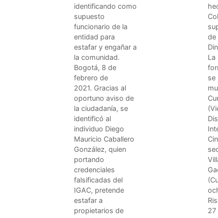
identificando como
he
supuesto
Col
funcionario de la
su
entidad para
de
estafar y engañar a
Di
la comunidad.
La 
Bogotá, 8 de
for
febrero de
se 
2021. Gracias al
mu
oportuno aviso de
Cu
la ciudadanía, se
(Vi
identificó al
Dis
individuo Diego
In
Mauricio Caballero
Cin
González, quien
se
portando
Vil
credenciales
Ga
falsificadas del
(C
IGAC, pretende
oc
estafar a
Ris
propietarios de
27