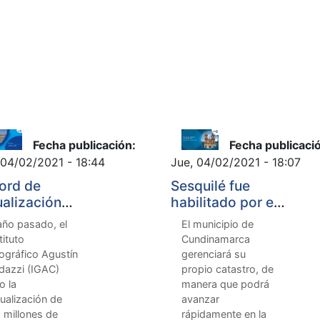
Fecha publicación:
Fecha publicaci
 04/02/2021 - 18:44
Jue, 04/02/2021 - 18:07
ord de
Sesquilé fue
ualización
habilitado por el
astral del IGAC
IGAC como
año pasado, el
El municipio de
2020
gestor catastral
tituto
Cundinamarca
ográfico Agustín
gerenciará su
dazzi (IGAC)
propio catastro, de
o la
manera que podrá
ualización de
avanzar
 millones de
rápidamente en la