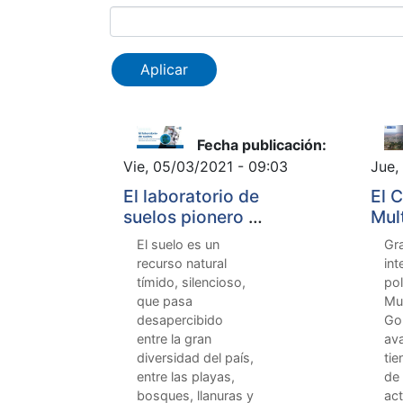
Fecha publicación:
Vie, 05/03/2021 - 09:03
Jue,
El laboratorio de
El 
suelos pionero en
Mul
el país, presta
ava
El suelo es un
Gra
sus servicios
mil
recurso natural
int
desde hace más
hec
tímido, silencioso,
pol
de seis décadas
est
que pasa
Mul
act
desapercibido
Go
entre la gran
ava
diversidad del país,
tie
entre las playas,
de
bosques, llanuras y
act