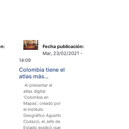
ón:
Fecha publicación:
Mar, 23/02/2021 -
14:09
Colombia tiene el
atlas más
moderno de su
Al presentar el
historia y estará
atlas digital
al servicio de
‘Colombia en
todo el país:
Mapas', creado por
Presidente Duque
el Instituto
Geográfico Agustín
Codazzi, el Jefe de
Estado explicó que