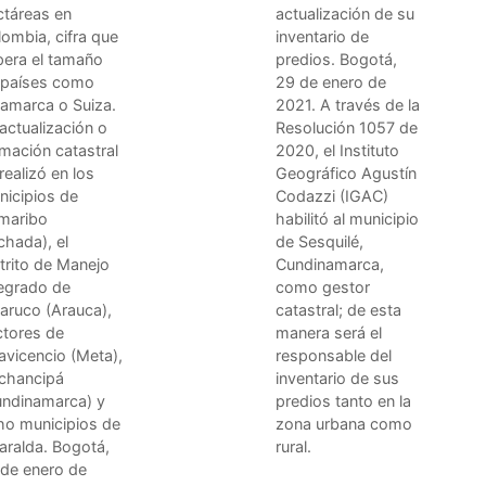
ctáreas en
actualización de su
ombia, cifra que
inventario de
pera el tamaño
predios. Bogotá,
 países como
29 de enero de
namarca o Suiza.
2021. A través de la
actualización o
Resolución 1057 de
mación catastral
2020, el Instituto
realizó en los
Geográfico Agustín
nicipios de
Codazzi (IGAC)
maribo
habilitó al municipio
chada), el
de Sesquilé,
trito de Manejo
Cundinamarca,
tegrado de
como gestor
aruco (Arauca),
catastral; de esta
ctores de
manera será el
lavicencio (Meta),
responsable del
chancipá
inventario de sus
undinamarca) y
predios tanto en la
ho municipios de
zona urbana como
aralda. Bogotá,
rural.
 de enero de