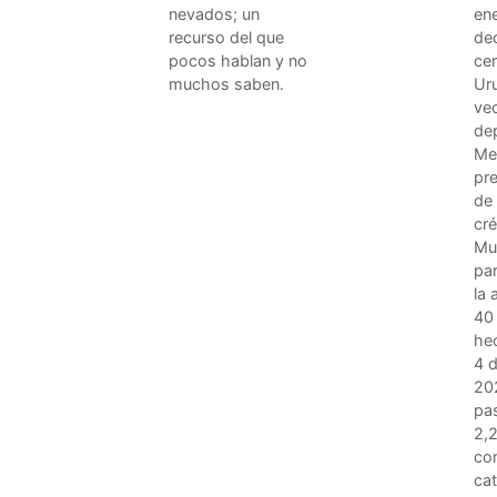
nevados; un
en
recurso del que
dec
pocos hablan y no
cer
muchos saben.
Ur
vec
de
Met
pre
de 
cré
Mun
par
la 
40 
he
4 
20
pas
2,2
co
ca