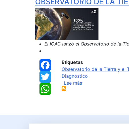
OBSERVATORIO DE LA TIE
El IGAC lanzó el Observatorio de la Tie
Etiquetas
Facebook
Observatorio de la Tierra y el T
Diagnóstico
Twitter
sobre EL 100% DE C
Lee más
WhatsApp