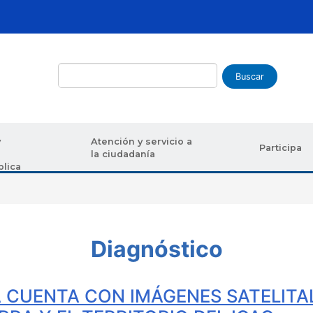
Buscar
y
Atención y servicio a
Participa
la ciudadanía
blica
uda a la navegación
Diagnóstico
A CUENTA CON IMÁGENES SATELITAL