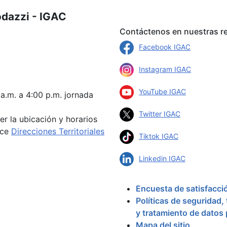
odazzi - IGAC
Contáctenos en nuestras re
Facebook IGAC
Instagram IGAC
YouTube IGAC
 a.m. a 4:00 p.m. jornada
Twitter IGAC
er la ubicación y horarios
ace
Direcciones Territoriales
Tiktok IGAC
Linkedin IGAC
Encuesta de satisfacci
Políticas de seguridad,
y tratamiento de datos
Mapa del sitio