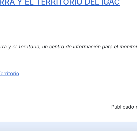
RRA Y EL TERRITORIO DEL IGAC
rra y el Territorio, un centro de información para el monitor
erritorio
OLOMBIA YA CUENTA CON IMÁGENES SATELITALES, GRACI
Publicado 