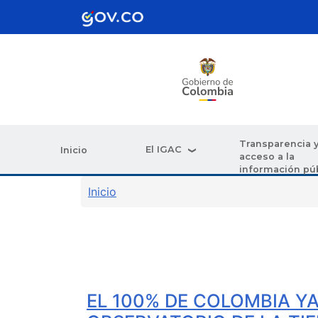
Pasar al contenido principal
Transparencia 
El IGAC
Inicio
acceso a la
información pú
Sobrescribir enlaces de ay
Inicio
EL 100% DE COLOMBIA Y