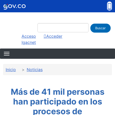
Pasar al contenido principal
Buscar
Imagen interna
Acceso Igacnet
Acceder
Sobrescribir enlaces de ayuda a la 
Inicio
Noticias
Más de 41 mil personas
han participado en los
procesos de