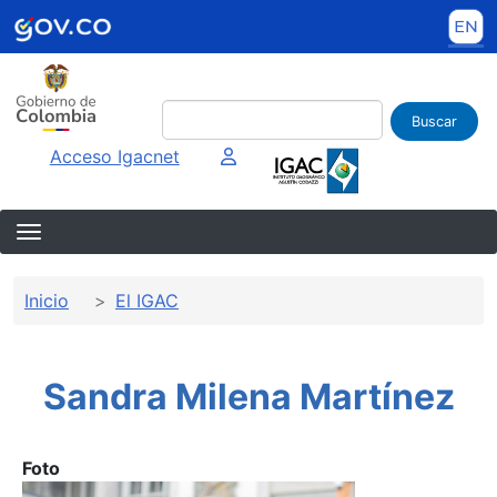
Pasar al contenido principal
Buscar
Imagen interna
Acceso Igacnet
Sobrescribir enlaces de ayuda a la 
Inicio
El IGAC
Sandra Milena Martínez
Foto