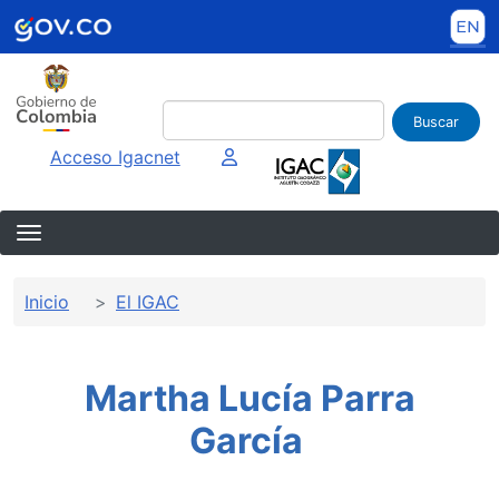
Pasar al contenido principal
Buscar
Imagen interna
Acceso Igacnet
Sobrescribir enlaces de ayuda a la 
Inicio
El IGAC
Martha Lucía Parra
García